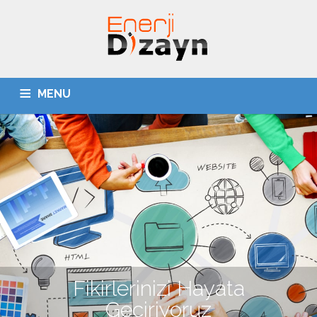
MENU
ANASAYFA
HAKKIMIZDA
HİZMETLERİMİZ
PROJELERİMİZ
İLETİŞİM
Fikirlerinizi Hayata
Geçiriyoruz